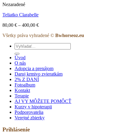
Nezaradené
75,00 €
Teliatko Clarabelle
Price
80,00
€
–
400,00
€
range:
Všetky práva vyhradené ©
Bwhorseoz.eu
80,00 €
through
Hľadať:
400,00 €
Úvod
O nás
Adopcia a prenájom
Daruj krmivo zvieratkám
2% Z DANÍ
Fotoalbum
Kontakt
Terapie
AJ VY MÔŽETE POMÔCŤ
Kurzy v hipoterapii
Podporovatelia
Verejné zbierky
Prihlásenie