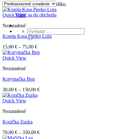
Žiadne produkty v košíku.
Vrátiť sa do obchodu
Quick View
Nezaradené
Hľadať:
Korela Kora,Pierko,Lora
Price
15,00
€
–
75,00
€
range:
15,00 €
Quick View
through
Nezaradené
75,00 €
Korytnačka Ben
Price
30,00
€
–
150,00
€
range:
30,00 €
Quick View
through
Nezaradené
150,00 €
Kozička Zuzka
Price
70,00
€
–
350,00
€
range: